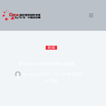
跳
至
内
容
新闻
黑马Adam Steen在西乌旗大获全胜
By
demo_2yb5l7
On
2014年1月5日
In
新闻