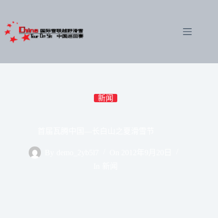
跳
至
内
容
新闻
首届瓦腾中国—长白山之夏滑雪节
By
demo_2yb5l7
On
2012年9月20日
In
新闻