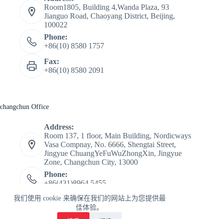
Room1805, Building 4,Wanda Plaza, 93
Jianguo Road, Chaoyang District, Beijing,
100022
Phone:
+86(10) 8580 1757
Fax:
+86(10) 8580 2091
changchun Office
Address:
Room 137, 1 floor, Main Building, Nordicways
Vasa Compnay, No. 6666, Shengtai Street,
Jingyue ChuangYeFuWuZhongXin, Jingyue
Zone, Changchun City, 13000
Phone:
+86(431)8964 5455
版权所有 © 2026 Tour De Ski china - Nordicways.
我们使用 cookie 来确保在我们的网站上为您提供最
International
佳体验。