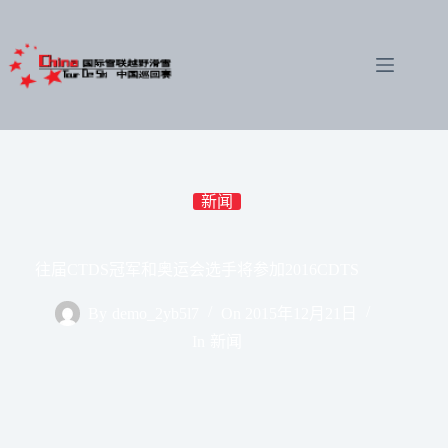
跳
至
内
容
新闻
往届CTDS冠军和奥运会选手将参加2016CDTS
By
demo_2yb5l7
On
2015年12月21日
In
新闻