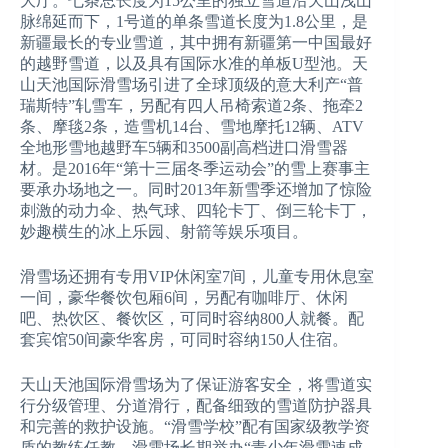
大厅。七条总长度为15公里的独立雪道沿天山浅山
脉绵延而下，1号道的单条雪道长度为1.8公里，是
新疆最长的专业雪道，其中拥有新疆第一中国最好
的越野雪道，以及具有国际水准的单板U型池。天
山天池国际滑雪场引进了全球顶级的意大利产“普
瑞斯特”轧雪车，另配有四人吊椅索道2条、拖牵2
条、摩毯2条，造雪机14台、雪地摩托12辆、ATV
全地形雪地越野车5辆和3500副高档进口滑雪器
材。是2016年“第十三届冬季运动会”的雪上赛事主
要承办场地之一。同时2013年新雪季还增加了惊险
刺激的动力伞、热气球、四轮卡丁、倒三轮卡丁，
妙趣横生的冰上乐园、射箭等娱乐项目。
滑雪场还拥有专用VIP休闲室7间，儿童专用休息室
一间，豪华餐饮包厢6间，另配有咖啡厅、休闲
吧、热饮区、餐饮区，可同时容纳800人就餐。配
套宾馆50间豪华客房，可同时容纳150人住宿。
天山天池国际滑雪场为了保证游客安全，将雪道实
行分级管理、分道滑行，配备细致的雪道防护器具
和完善的救护设施。“滑雪学校”配有国家级教学资
质的教练任教。滑雪场长期举办“青少年滑雪速成